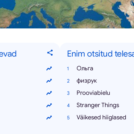
äevad
Enim otsitud teles
Oльга
физрук
Prooviabielu
Stranger Things
Väikesed hiiglased