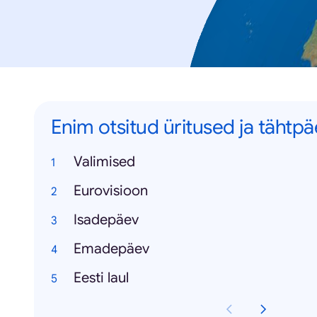
Enim otsitud üritused ja tähtp
Valimised
Eurovisioon
Isadepäev
Emadepäev
Eesti laul