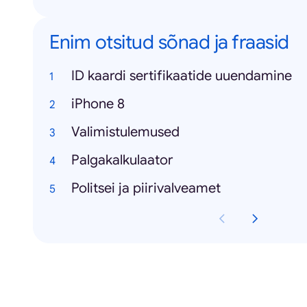
Enim otsitud sõnad ja fraasid
ID kaardi sertifikaatide uuendamine
iPhone 8
Valimistulemused
Palgakalkulaator
Politsei ja piirivalveamet