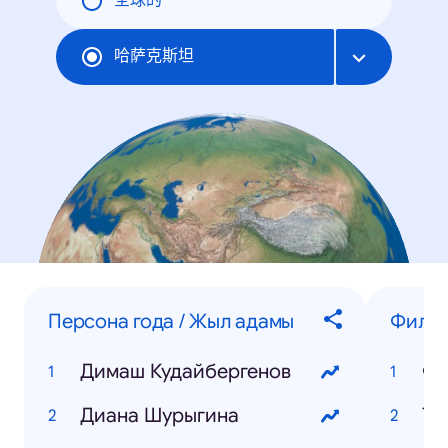
全球的
哈萨克斯坦
Персона года / Жыл адамы
Фильм
Димаш Кудайбергенов
Фо
Диана Шурыгина
То