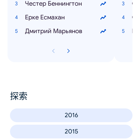
Честер Беннингтон
Он
Ерке Есмахан
Ст
Дмитрий Марьянов
探索
2016
2015