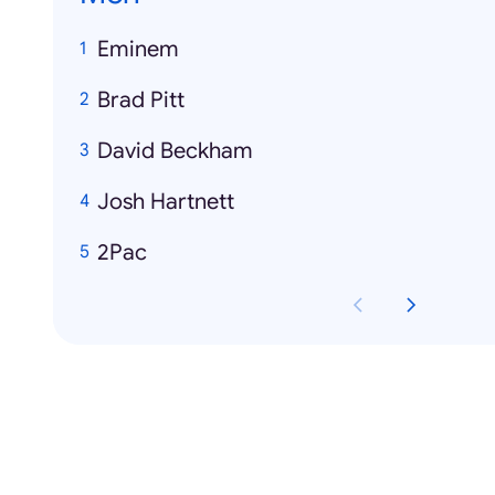
Eminem
Brad Pitt
David Beckham
Josh Hartnett
2Pac