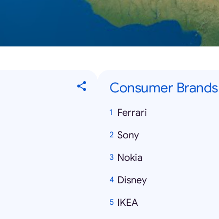
Consumer Brands
Ferrari
Sony
Nokia
Disney
IKEA