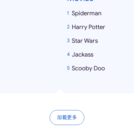
Spiderman
Harry Potter
Star Wars
Jackass
Scooby Doo
加載更多