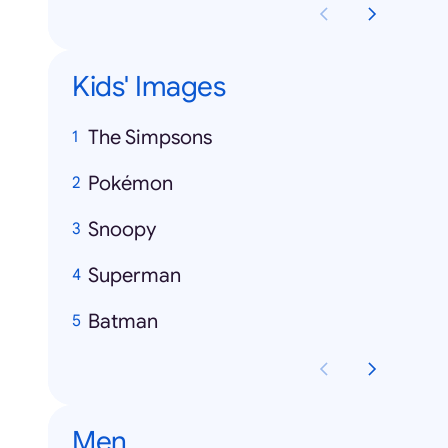
Kids' Images
The Simpsons
Pokémon
Snoopy
Superman
Batman
Men