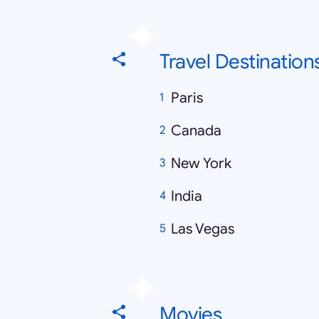
Travel Destination
Paris
Canada
New York
India
Las Vegas
Movies