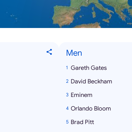
Men
Gareth Gates
David Beckham
Eminem
Orlando Bloom
Brad Pitt