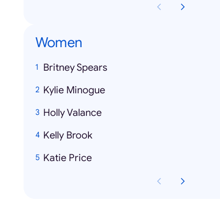
Women
Britney Spears
Kylie Minogue
Holly Valance
Kelly Brook
Katie Price