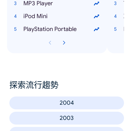
MP3 Player
Ts
iPod Mini
Xb
PlayStation Portable
Br
探索流行趨勢
2004
2003