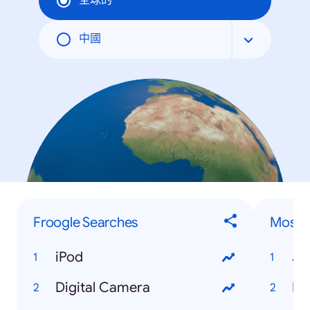
全球的
中國
Froogle Searches
Most 
iPod
Ja
Digital Camera
Hu