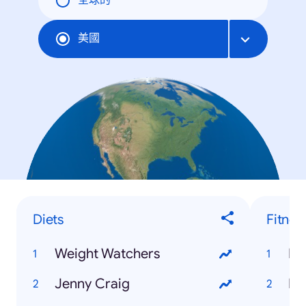
全球的
美國
Diets
Fitnes
Weight Watchers
Pil
Jenny Craig
Bi