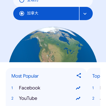
全球的
加拿大
Most Popular
Top Ce
Facebook
Br
YouTube
Je