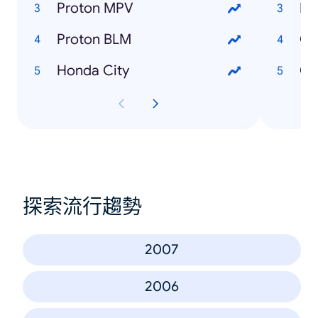
Proton MPV
Da
Proton BLM
Honda City
Ch
探索流行趨勢
2007
2006