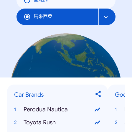
全球的
馬來西亞
Car Brands
Googl
Perodua Nautica
Ib
Toyota Rush
An