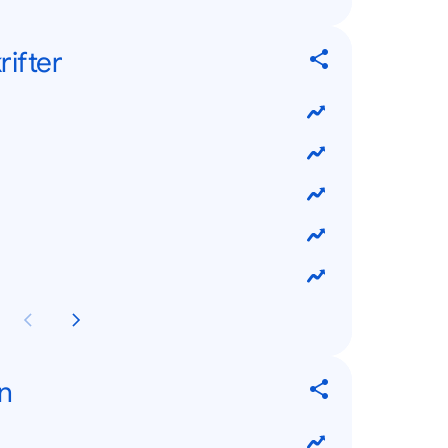
ifter
n