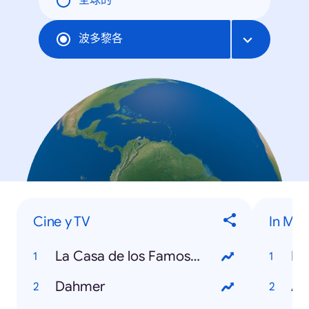
全球的
波多黎各
Cine y TV
In Me
La Casa de los Famosos
Bo
Dahmer
An