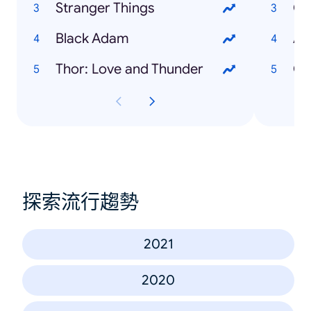
Stranger Things
Qu
Black Adam
Aa
Thor: Love and Thunder
Ol
探索流行趨勢
2021
2020