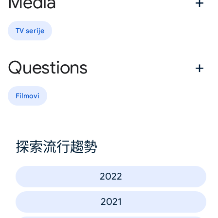
Media
TV serije
Questions
Filmovi
探索流行趨勢
2022
2021