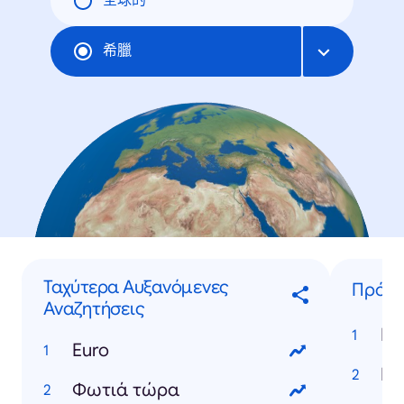
全球的
希臘
Ταχύτερα Αυξανόμενες
Πρόσ
Αναζητήσεις
Μα
Euro
Μα
Φωτιά τώρα