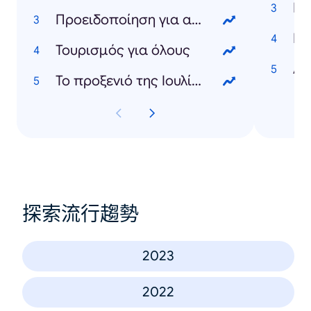
Εμ
Προειδοποίηση για ακραία ζέστη
Ka
Τουρισμός για όλους
Λε
Το προξενιό της Ιουλίας
探索流行趨勢
2023
2022