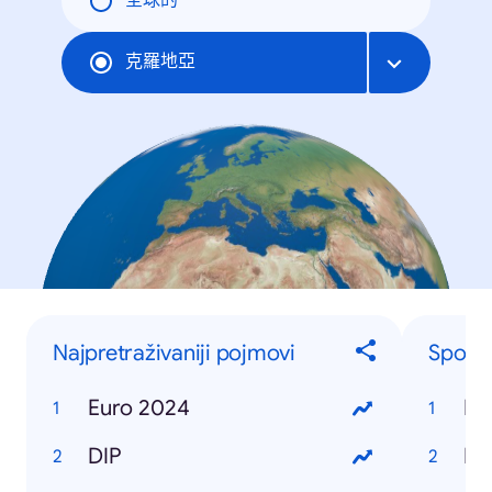
全球的
克羅地亞
Najpretraživaniji pojmovi
Sport
Euro 2024
Eu
DIP
Hrv