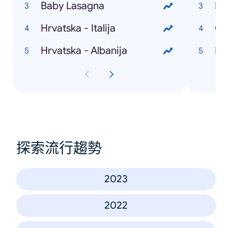
Baby Lasagna
Hr
Hrvatska - Italija
Ol
Hrvatska - Albanija
Hr
探索流行趨勢
2023
2022