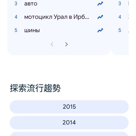
авто
мотоцикл Урал в Ирбите
За
шины
Лю
探索流行趨勢
2015
2014