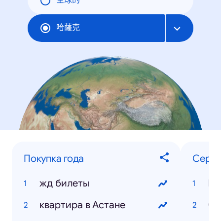
全球的
哈薩克
Покупка года
Сериа
жд билеты
Ма
квартира в Астане
Фи