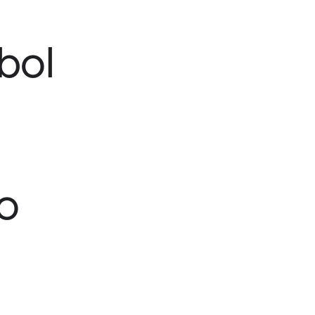
bol
o