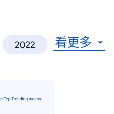
看更多
2022
at Top Trending means.