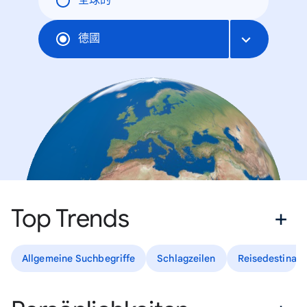
全球的
德國
Top Trends
Allgemeine Suchbegriffe
Schlagzeilen
Reisedestinati