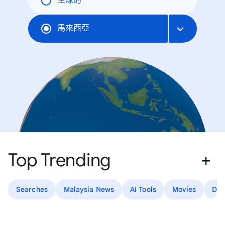
全球的
馬來西亞
Top Trending
Searches
Malaysia News
AI Tools
Movies
Dr