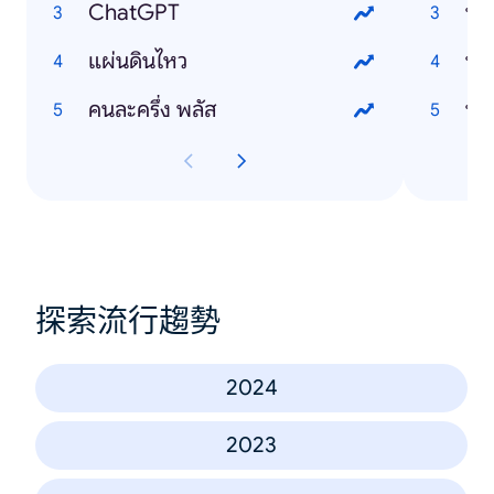
ChatGPT
ปร
แผ่นดินไหว
บ้า
คนละครึ่ง พลัส
ปร
探索流行趨勢
2024
2023