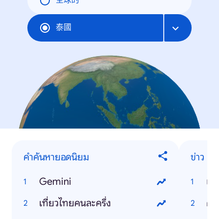
全球的
泰國
คำค้นหายอดนิยม
ข่าว
Gemini
แผ
เที่ยวไทยคนละครึ่ง
คนล