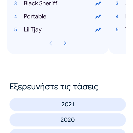
Black Sheriff
Ad
Portable
Ri
Lil Tjay
Ta
Εξερευνήστε τις τάσεις
2021
2020