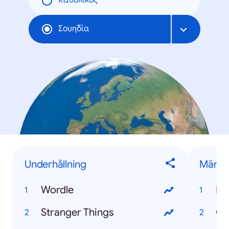
Καθολικός
Σουηδία
Underhållning
Männis
Wordle
Bö
Stranger Things
Qu