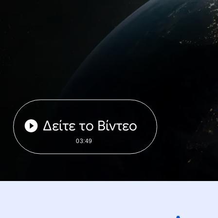
Δείτε το Βίντεο
03:49