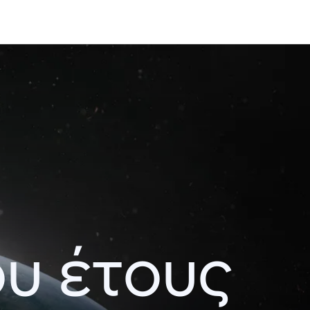
ου έτους