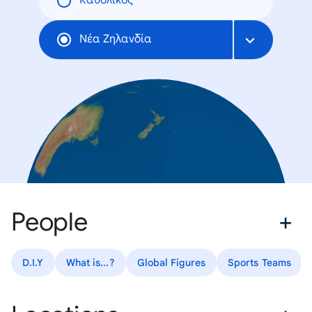
Καθολικός
Νέα Ζηλανδία
People
D.I.Y
What is...?
Global Figures
Sports Teams