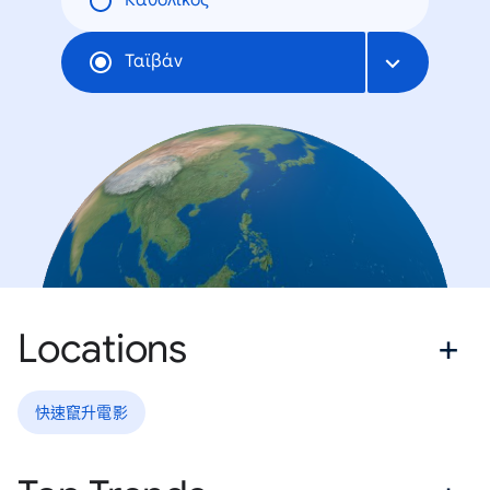
Καθολικός
Ταϊβάν
Locations
快速竄升電影