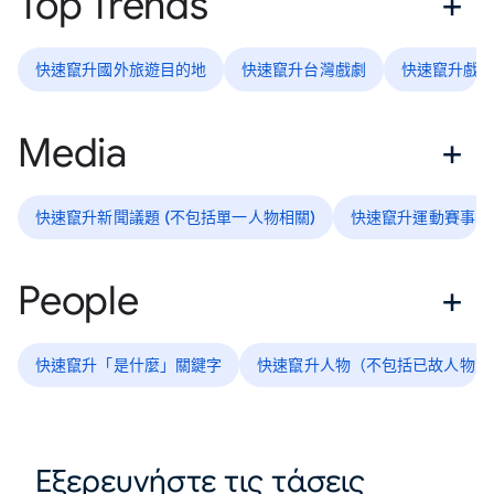
Top Trends
快速竄升國外旅遊目的地
快速竄升台灣戲劇
快速竄升戲
Media
快速竄升新聞議題 (不包括單一人物相關)
快速竄升運動賽事
People
快速竄升「是什麼」關鍵字
快速竄升人物（不包括已故人物）
Εξερευνήστε τις τάσεις