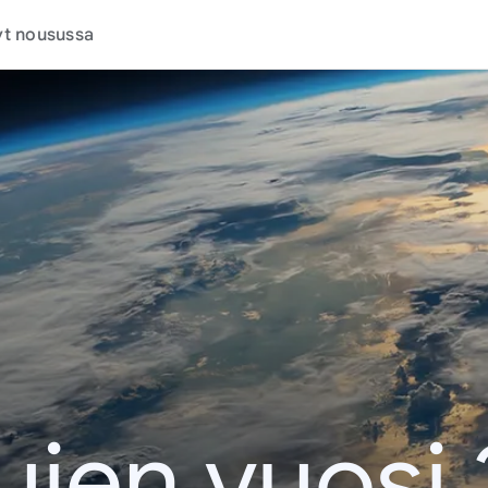
t nousussa
ujen vuosi 