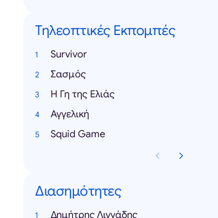
Τηλεοπτικές Εκπομπές
Survivor
Σασμός
H Γη της Ελιάς
Αγγελική
Squid Game
Διασημότητες
Δημήτρης Λιγνάδης