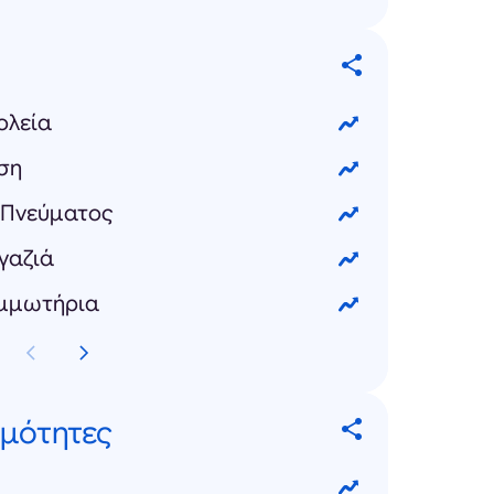
ολεία
αση
υ Πνεύματος
γαζιά
ομμωτήρια
ημότητες