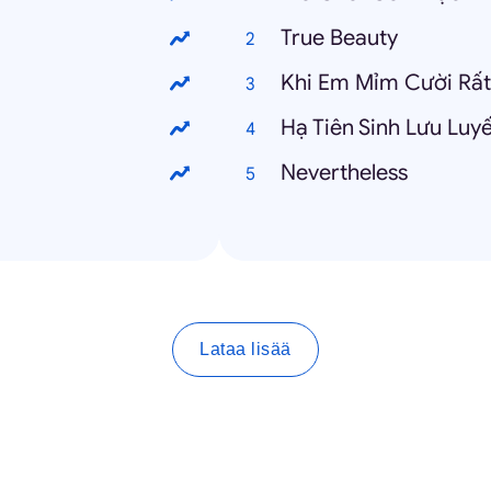
True Beauty
Khi Em Mỉm Cười Rấ
Hạ Tiên Sinh Lưu Lu
Nevertheless
Lataa lisää