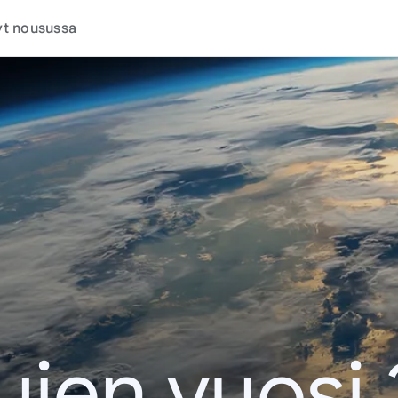
t nousussa
ujen vuosi 