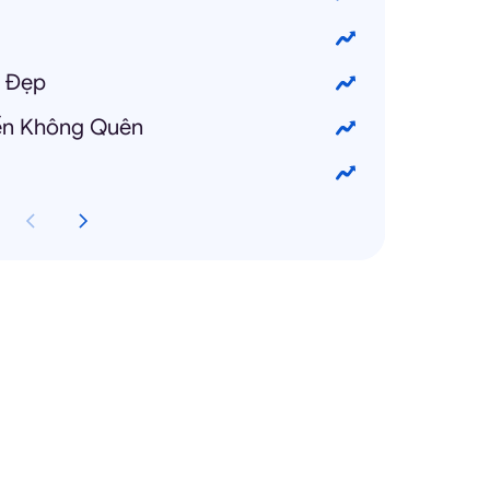
t Đẹp
yến Không Quên