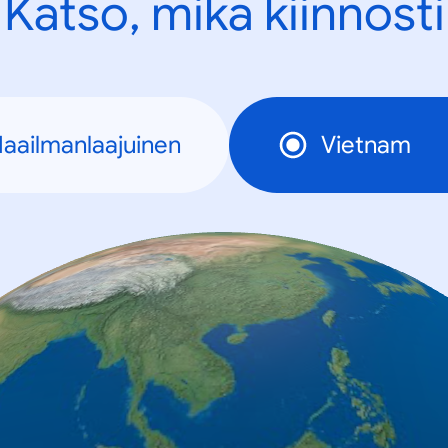
Katso, mikä kiinnosti
aailmanlaajuinen
Vietnam