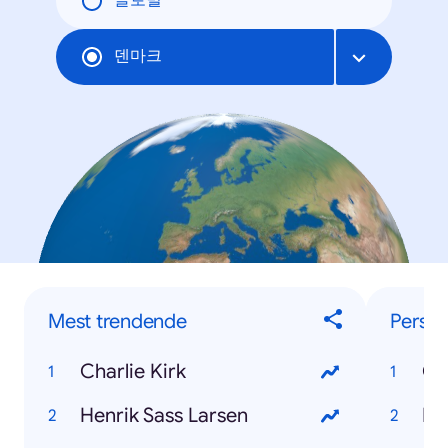
글로벌
덴마크
Mest trendende
Perso
Charlie Kirk
Ch
Henrik Sass Larsen
He