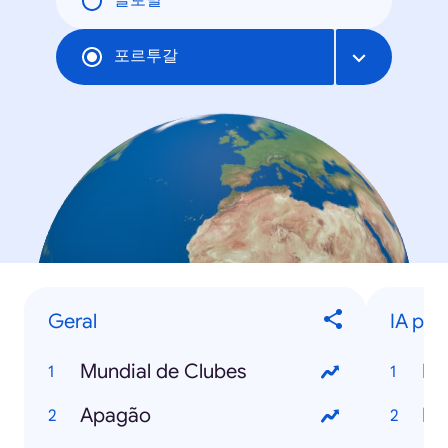
글로벌
포르투갈
Geral
IA para
Mundial de Clubes
IA
Apagão