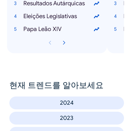
Resultados Autárquicas
Eleições Legislativas
IA
Papa Leão XIV
IA
현재 트렌드를 알아보세요
2024
2023