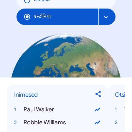
जागतिक
एस्टोनिया
Inimesed
Otsin
Paul Walker
Va
Robbie Williams
Ro