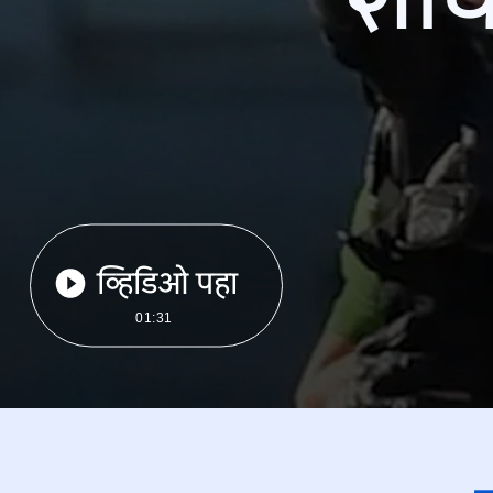
व्हिडिओ पहा
01:31