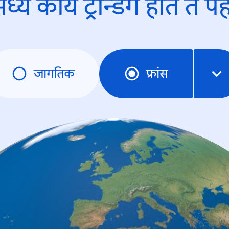
ध्ये काय ट्रेन्डिंंग होते ते प
जागतिक
फ्रांस