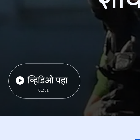
व्हिडिओ पहा
01:31