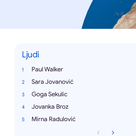
Ljudi
Paul Walker
Sara Jovanović
Goga Sekulic
Jovanka Broz
Mirna Radulović