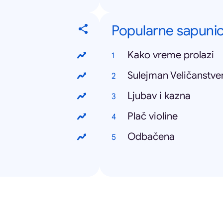
Popularne sapuni
Kako vreme prolazi
Sulejman Veličanstve
Ljubav i kazna
Plač violine
Odbačena