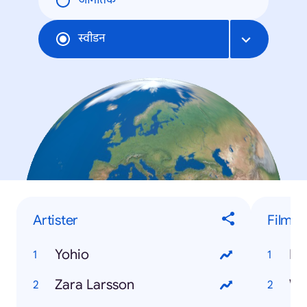
जागतिक
स्वीडन
Artister
Film
Yohio
Dj
Zara Larsson
Wo