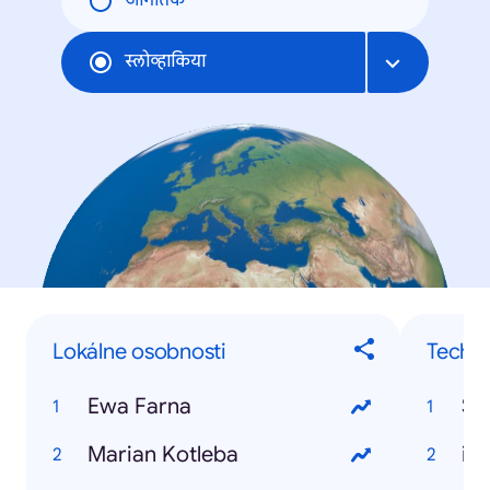
जागतिक
स्लोव्हाकिया
Lokálne osobnosti
Techno
Ewa Farna
Sa
Marian Kotleba
iP