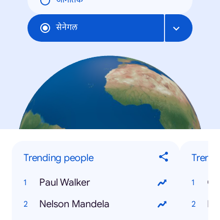
जागतिक
सेनेगल
Trending people
Trendi
Paul Walker
Ca
Nelson Mandela
Di