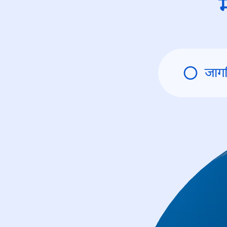
म
जाग