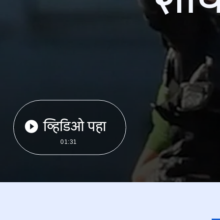
व्हिडिओ पहा
01:31