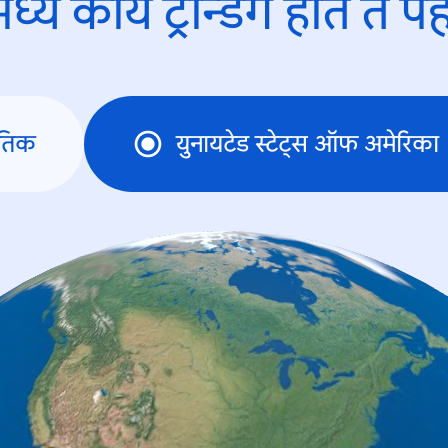
ध्ये काय ट्रेन्डिंंग होते ते प
तिक
युनायटेड स्टेट्स ऑफ अमेरिका