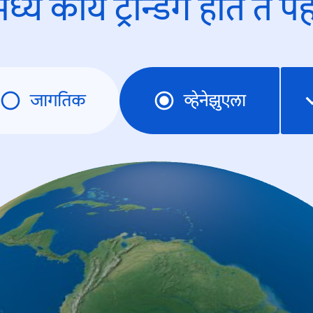
ध्ये काय ट्रेन्डिंंग होते ते प
जागतिक
व्हेनेझुएला