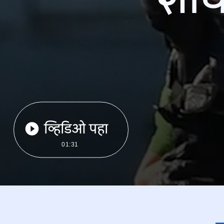
व्हिडिओ पहा
01:31