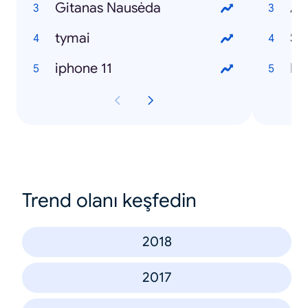
Gitanas Nausėda
Al
tymai
Sa
iphone 11
Ka
Trend olanı keşfedin
2018
2017