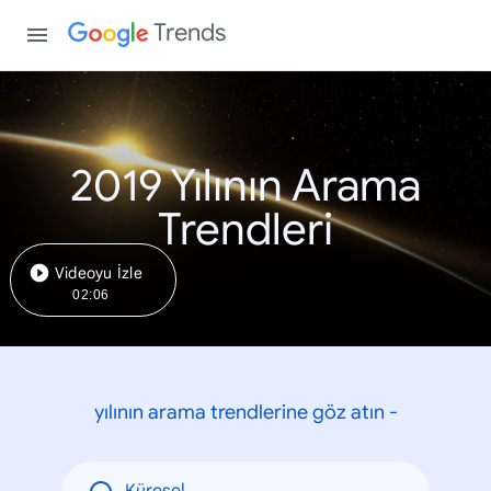
Trends
2019 Yılının Arama
Trendleri
Videoyu İzle
02:06
yılının arama trendlerine göz atın -