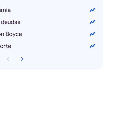
emia
 deudas
n Boyce
orte