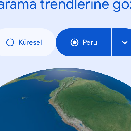
n arama trendlerine göz
Küresel
Peru