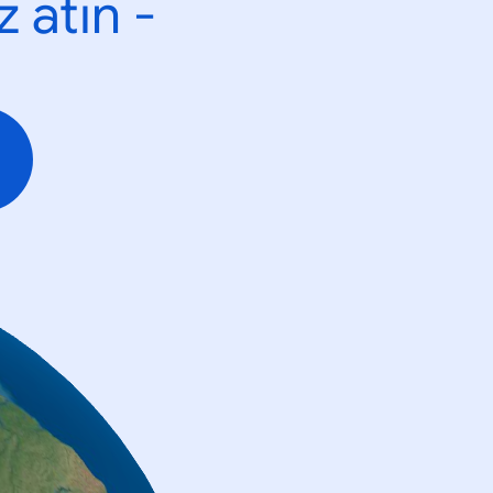
 atın -