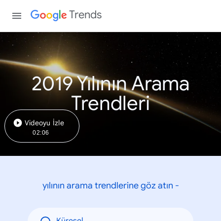
Trends
2019 Yılının Arama
Trendleri
Videoyu İzle
02:06
yılının arama trendlerine göz atın -