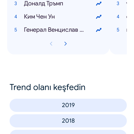
Доналд Тръмп
wo
Ким Чен Ун
Генерал Венцислав Мутафчийски
Trend olanı keşfedin
2019
2018