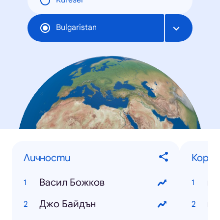
Küresel
Bulgaristan
Личности
Корон
Васил Божков
ко
Джо Байдън
ко