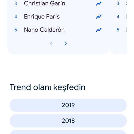
Christian Garín
Se
Enrique Paris
Nano Calderón
Trend olanı keşfedin
2019
2018