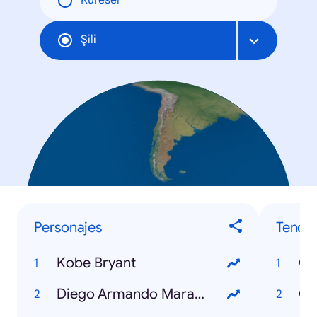
Küresel
Şili
Personajes
Tende
Kobe Bryant
Co
Diego Armando Maradona
Co