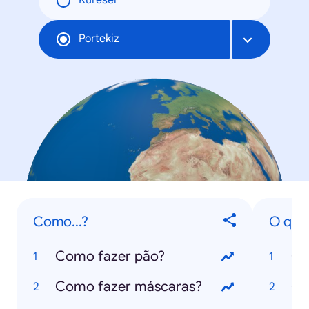
Küresel
Portekiz
Como...?
O que.
Como fazer pão?
O 
Como fazer máscaras?