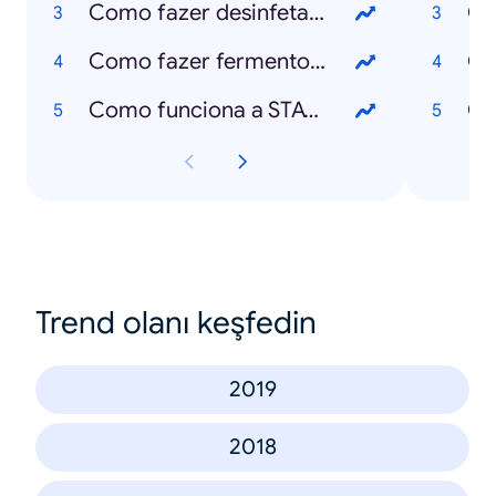
Como fazer desinfetante caseiro?
O 
Como fazer fermento de padeiro?
Como funciona a STAYAWAY COVID?
O 
Trend olanı keşfedin
2019
2018