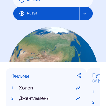
Küresel
Rusya
Путеш
Фильмы
(«Что 
Холоп
Со
Джентльмены
Ту