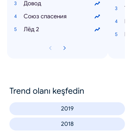
Довод
Тв
Союз cпасения
Ка
Лёд 2
Ни
Trend olanı keşfedin
2019
2018