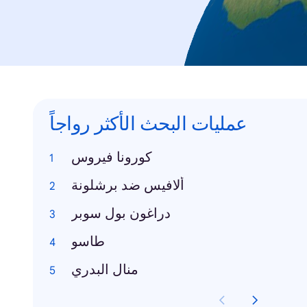
عمليات البحث الأكثر رواجاً
كورونا فيروس
ألافيس ضد برشلونة
دراغون بول سوبر
طاسو
منال البدري