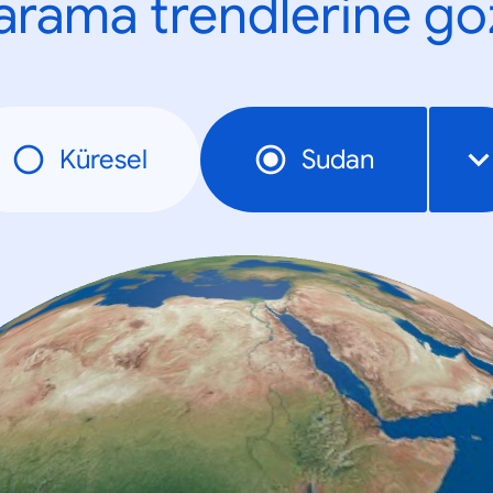
n arama trendlerine göz
Küresel
Sudan