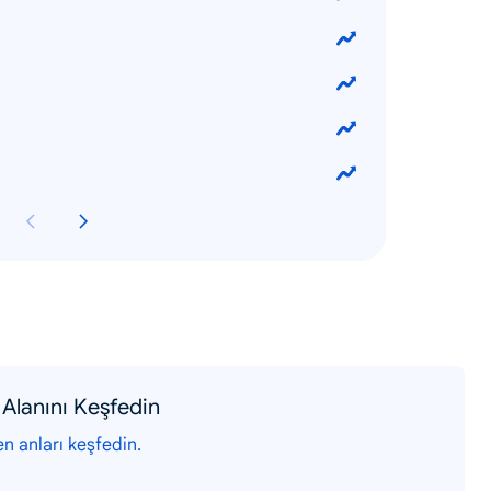
Alanını Keşfedin
en anları keşfedin.