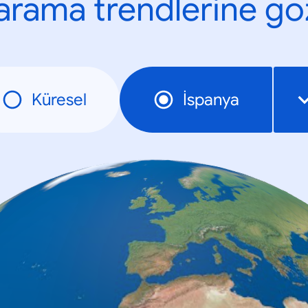
n arama trendlerine göz
Küresel
İspanya