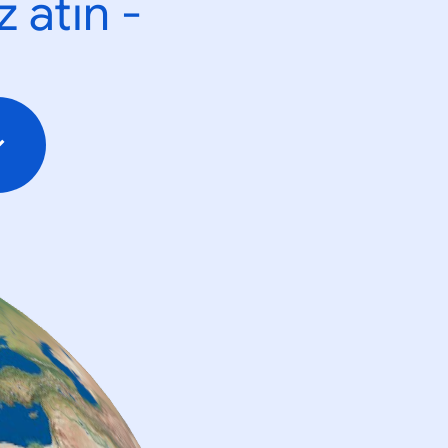
 atın -