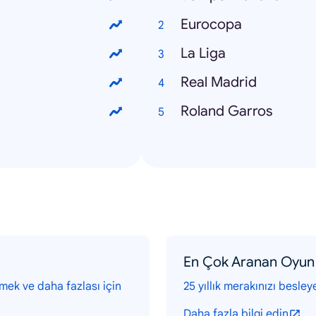
Eurocopa
La Liga
Real Madrid
Roland Garros
En Çok Aranan Oyun 
emek ve daha fazlası için
25 yıllık merakınızı besley
Daha fazla bilgi edin