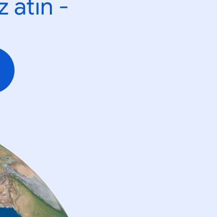
 atın -