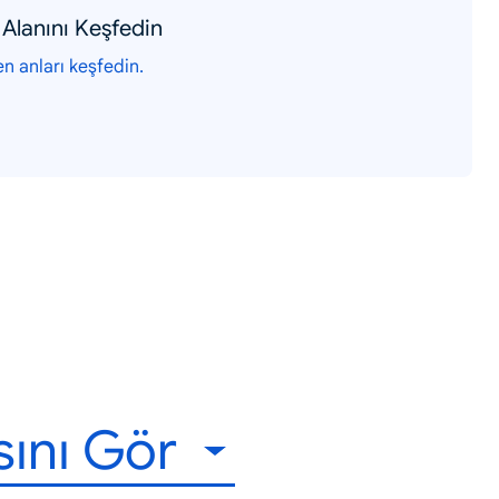
Alanını Keşfedin
en anları keşfedin.
sını Gör