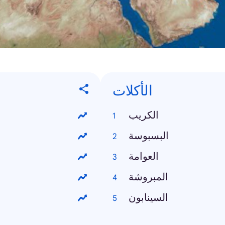
الأكلات
الكريب
البسبوسة
العوامة
المبروشة
السينابون