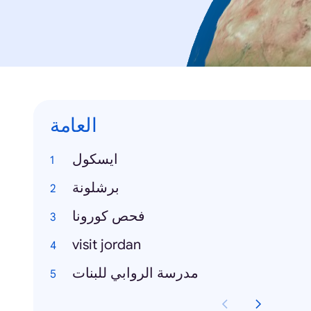
العامة
ايسكول
برشلونة
فحص كورونا
visit jordan
مدرسة الروابي للبنات