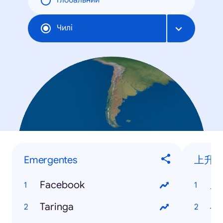
Глобальний
Чилі
Emergentes
上升
Facebook
周
Taringa
斗