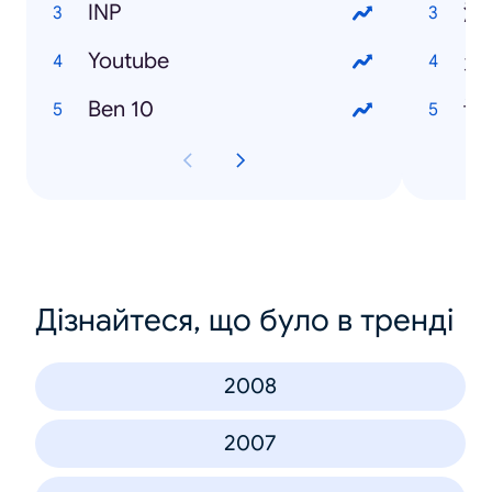
INP
潜
Youtube
走
Ben 10
许
Дізнайтеся, що було в тренді
2008
2007