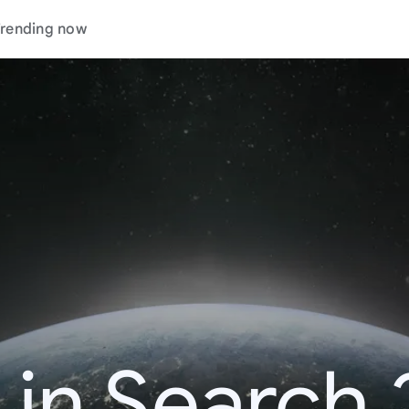
rending now
 in Search