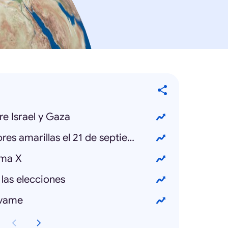
re Israel y Gaza
por qué se regalan flores amarillas el 21 de septiembre
ama X
las elecciones
lvame