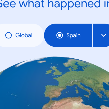
See what happened i
Global
Spain