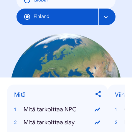
Global
Finland
Mitä
Viihde
Mitä tarkoittaa NPC
Op
Mitä tarkoittaa slay
Ho