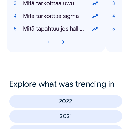
Mitä tarkoittaa uwu
Ba
Mitä tarkoittaa sigma
Pe
Mitä tapahtuu jos hallitus kaatuu
Am
Explore what was trending in
2022
2021