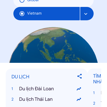
Global
Vietnam
TÌM KI
DU LỊCH
NHÂN 
Du lịch Đài Loan
Du lịch Thái Lan